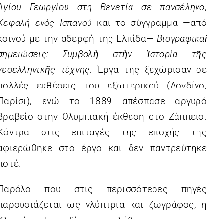
Αγίου Γεωργίου στη Βενετία σε πανσέληνο
,
Κεφαλή ενός Ισπανού
και το σύγγραμμα —από
κοινού με την αδερφή της Ελπίδα—
Βιογραφικαὶ
σημειώσεις: Συμβολὴ στὴν Ἱστορία τῆς
νεοελληνικῆς τέχνης
. Έργα της ξεχώρισαν σε
πολλές εκθέσεις του εξωτερικού (Λονδίνο,
Παρίσι), ενώ το 1889 απέσπασε αργυρό
βραβείο στην Ολυμπιακή έκθεση στο Ζάππειο.
Κόντρα στις επιταγές της εποχής της
αφιερώθηκε στο έργο και δεν παντρεύτηκε
ποτέ.
Παρόλο που στις περισσότερες πηγές
παρουσιάζεται ως γλύπτρια και ζωγράφος, η