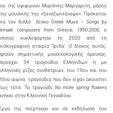
και της υψιφώνου Μυρσίνης Μαργαρίτη, μέρος
της μουσικής της «ξαναζωντάνεψε». Πρόκειται
για τον διπλό δίσκο Greek Muse
–
Songs by
female composers from Greece, 1850-2000
, ο
οποίος κυκλοφόρησε το 2020 από τη
δισκογραφική εταιρία ‘Ίριδα’. Ο δίσκος αυτός,
προϊόν σημαντικής μουσικολογικής έρευνας,
περιέχει 34 τραγούδια Ελληνίδων ή με
ελληνικές ρίζες συνθετριών, του 19ου και του
20ού
αιώνα
·
τραγούδια που δεν είχαν ακουστεί
έως τότε. Το τραγούδι
No more spring flowers
ανήκει στην Κλεονίκη Γενναδίου.
Έργα της παίχτηκαν και σε εκδήλωση του