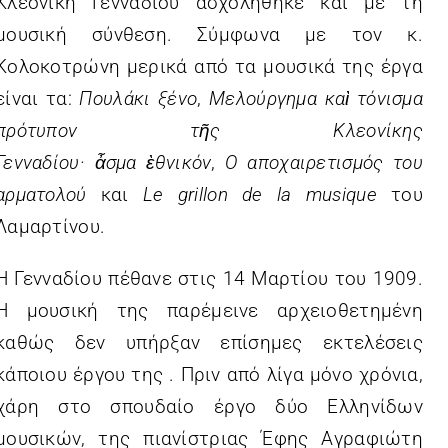
Κλεονίκη Γενναδίου ασχολήθηκε και με τη
μουσική σύνθεση. Σύμφωνα με τον κ.
Κολοκοτρώνη μερικά από τα μουσικά της έργα
είναι τα:
Πουλάκι ξένο
,
Μελούργημα καὶ τόνισμα
πρότυπον τῆς Κλεονίκης
Γενναδίου· ἆσμα ὲθνικόν
,
Ο αποχαιρετισμός του
αρματολού
και
Le grillon de la musique
του
Λαμαρτίνου.
Η Γενναδίου πέθανε στις 14 Μαρτίου του 1909.
Η μουσική της παρέμεινε αρχειοθετημένη
καθώς δεν υπήρξαν επίσημες εκτελέσεις
κάποιου έργου της . Πριν από λίγα μόνο χρόνια,
χάρη στο σπουδαίο έργο δύο Ελληνίδων
μουσικών, της πιανίστριας Έφης Αγραφιώτη